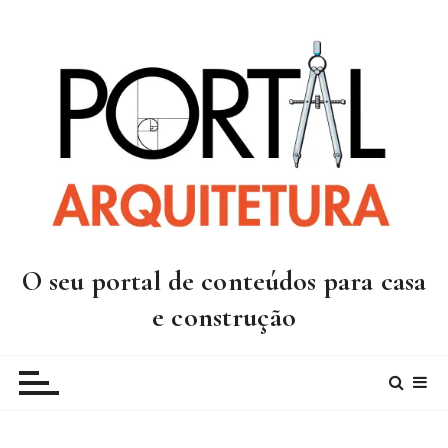
I
r
p
a
r
a
c
o
n
t
e
O seu portal de conteúdos para casa
ú
d
e construção
o