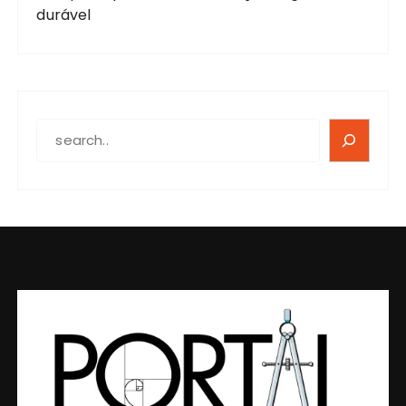
durável
SEARCH