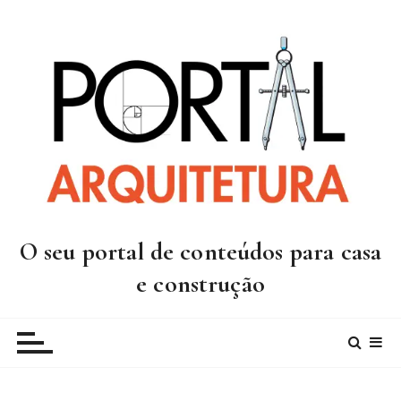
I
r
p
a
r
a
c
o
n
t
e
O seu portal de conteúdos para casa
ú
d
e construção
o