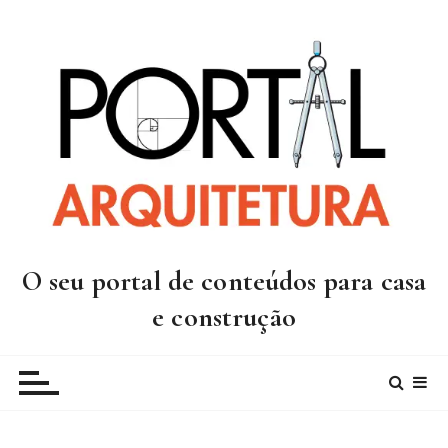
I
r
p
a
r
a
c
o
n
t
e
O seu portal de conteúdos para casa
ú
d
e construção
o