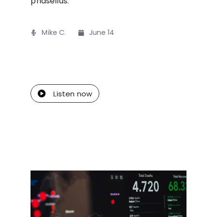
phasellus.
Mike C.​
June 14
Listen now