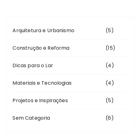
i
n
a
Arquitetura e Urbanismo
(5)
ç
ã
Construção e Reforma
(15)
o
d
Dicas para o Lar
(4)
e
p
Materiais e Tecnologias
(4)
o
Projetos e Inspirações
(5)
s
t
Sem Categoria
(6)
s