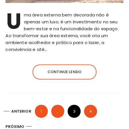
U
ma área externa bem decorada não é
apenas um luxo; é um investimento no seu
bem-estar e na funcionalidade do espaço.
Ao transformar sua área externa, você cria um
ambiente acolhedor e prático para o lazer, a
convivência e até…
CONTINUE LENDO
P
ANTERIOR
1
…
3
4
a
g
PRÓXIMO