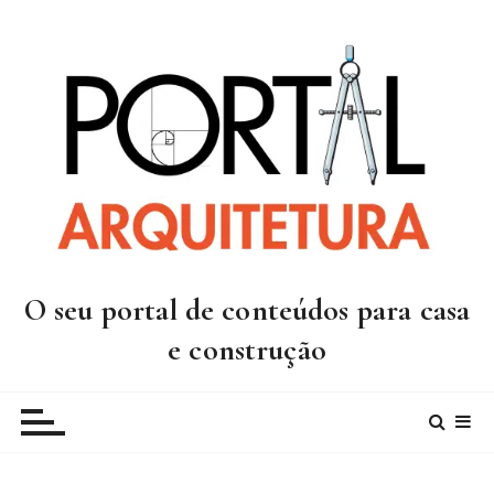
I
r
p
a
r
a
c
o
n
t
e
O seu portal de conteúdos para casa
ú
d
e construção
o